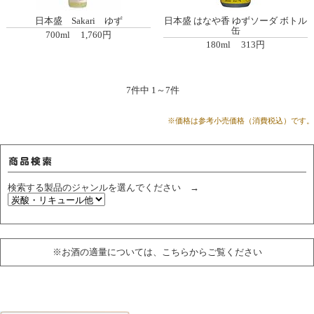
日本盛 Sakari ゆず
日本盛 はなや香 ゆずソーダ ボトル
缶
700ml
1,760円
180ml
313円
7
件中
1
～
7
件
※価格は参考小売価格（消費税込）です。
検索する製品のジャンルを選んでください →
※お酒の適量については、こちらからご覧ください