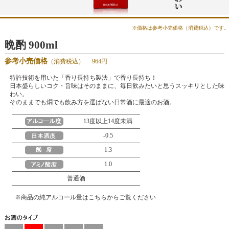
※価格は参考小売価格（消費税込）です。
晩酌 900ml
参考小売価格
（消費税込）
964円
特許技術を用いた「香り長持ち製法」で香り長持ち！
日本盛らしいコク・旨味はそのままに、毎日飲みたいと思うスッキリとした味
わい。
そのままでも燗でも飲み方を選ばない日常酒に最適のお酒。
13度以上14度未満
-0.5
1.3
1.0
普通酒
※
商品の純アルコール量はこちらからご覧ください