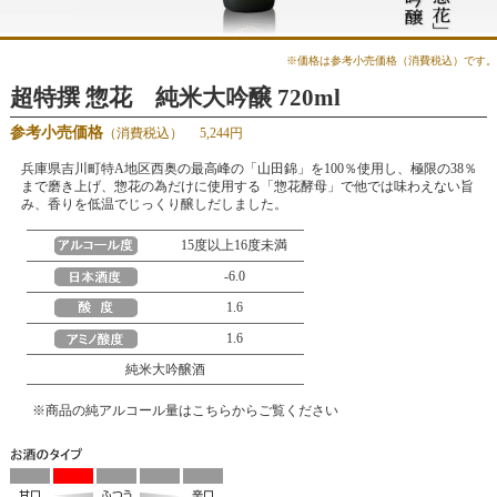
※価格は参考小売価格（消費税込）です。
超特撰 惣花 純米大吟醸 720ml
参考小売価格
（消費税込）
5,244円
兵庫県吉川町特A地区西奥の最高峰の「山田錦」を100％使用し、極限の38％
まで磨き上げ、惣花の為だけに使用する「惣花酵母」で他では味わえない旨
み、香りを低温でじっくり醸しだしました。
15度以上16度未満
-6.0
1.6
1.6
純米大吟醸酒
※
商品の純アルコール量はこちらからご覧ください