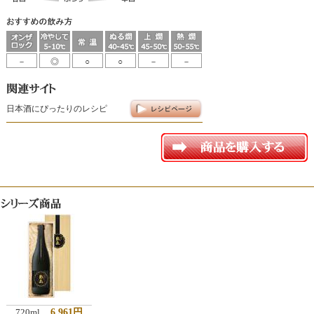
－
◎
○
○
－
－
日本酒にぴったりのレシピ
720ml
6,961円