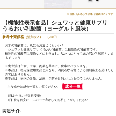
※価格は参考小売価格（消費税込）です。
【機能性表示食品】シュワッと健康サプリ
うるおい乳酸菌（ヨーグルト風味）
参考小売価格
（消費税込）
2,700円
お米の乳酸菌は、肌にもお通じにもいい！
「シュワッと健康サプリ うるおい乳酸菌」は植物性の乳酸菌です。
植物性の乳酸菌は漬物などにも含まれ、私たちにとって縁の深い乳酸菌といえ
るでしょう！
※食生活は主食、主菜、副菜を基本に、食事のバランスを。
※本品は、特定保健用食品と異なり、消費者庁長官による個別審査を受けたも
のではありません。
※本品は、疾病の診断、治療、予防を目的としたものではありません。
成分一覧
主な成分は成分一覧をご覧ください。
1日あたりの摂取目安量:
1日1粒を目安に、口の中で溶かしてお召し上がりください