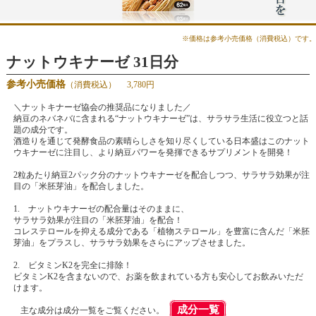
※価格は参考小売価格（消費税込）です。
ナットウキナーゼ 31日分
参考小売価格
（消費税込）
3,780円
＼ナットキナーゼ協会の推奨品になりました／
納豆のネバネバに含まれる“ナットウキナーゼ”は、サラサラ生活に役立つと話
題の成分です。
酒造りを通じて発酵食品の素晴らしさを知り尽くしている日本盛はこのナット
ウキナーゼに注目し、より納豆パワーを発揮できるサプリメントを開発！
2粒あたり納豆2パック分のナットウキナーゼを配合しつつ、サラサラ効果が注
目の「米胚芽油」を配合しました。
1. ナットウキナーゼの配合量はそのままに、
サラサラ効果が注目の「米胚芽油」を配合！
コレステロールを抑える成分である「植物ステロール」を豊富に含んだ「米胚
芽油」をプラスし、サラサラ効果をさらにアップさせました。
2. ビタミンK2を完全に排除！
ビタミンK2を含まないので、お薬を飲まれている方も安心してお飲みいただ
けます。
成分一覧
主な成分は成分一覧をご覧ください。