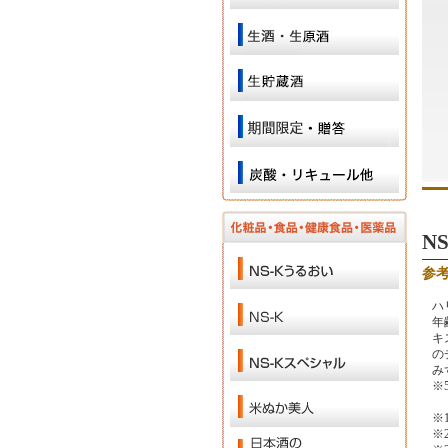
N
参
ハ
年
キ
の
み
※
※
※