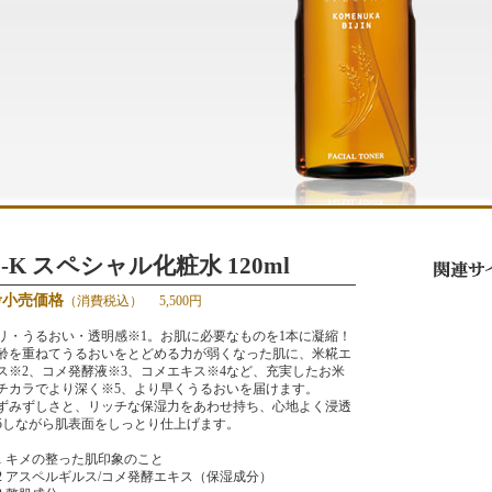
S-K スペシャル化粧水 120ml
考小売価格
（消費税込）
5,500円
リ・うるおい・透明感※1。お肌に必要なものを1本に凝縮！
齢を重ねてうるおいをとどめる力が弱くなった肌に、米糀エ
ス※2、コメ発酵液※3、コメエキス※4など、充実したお米
チカラでより深く※5、より早くうるおいを届けます。
ずみずしさと、リッチな保湿力をあわせ持ち、心地よく浸透
5しながら肌表面をしっとり仕上げます。
1 キメの整った肌印象のこと
2 アスペルギルス/コメ発酵エキス（保湿成分）