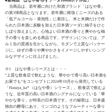
■新商品「はなや香 ゆずソーダ180mlボトル缶」
当商品は、若年層に向けた和酒ブランド「はなや香」
の第3弾商品となります。若年層に根強くニーズのある
「低アルコール・発泡性」に着目し、米と米麹だけで作
られた日本酒に炭酸を加えた日本酒ソーダに柚子をひと
しぼり加えました。心地よい日本酒の香りと爽やかな柚
子の香りを楽しめる商品です。デザインについては、ア
ルミ缶の質感を生かしながら、モダンで上質なパッケー
ジに。ゆずの香りや爽やかさをイメージしやすいシンプ
ルなデザインに仕上げました。
※1 はなや香シリーズとは・・・
“上質な飲食店で飲むような、華やかで香り高い日本酒を
お家でも“をコンセプトに2024年10月から発売している
「Hanaya_ka* （はなや香）シリーズ」。飲食店で飲むよ
うな、近年質の高い日本酒のシグナルになっている「華
やかな香り」が特長の日本酒です。その秘密は、日本盛
独自の酵母にあり、リンゴのようなフルーティーな香り