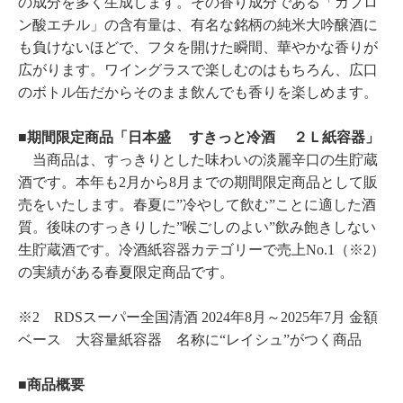
の成分を多く生成します。その香り成分である「カプロ
ン酸エチル」の含有量は、有名な銘柄の純米大吟醸酒に
も負けないほどで、フタを開けた瞬間、華やかな香りが
広がります。ワイングラスで楽しむのはもちろん、広口
のボトル缶だからそのまま飲んでも香りを楽しめます。
■期間限定商品「日本盛 すきっと冷酒 ２Ｌ紙容器」
当商品は、すっきりとした味わいの淡麗辛口の生貯蔵
酒です。本年も2月から8月までの期間限定商品として販
売をいたします。春夏に”冷やして飲む”ことに適した酒
質。後味のすっきりした”喉ごしのよい”飲み飽きしない
生貯蔵酒です。冷酒紙容器カテゴリーで売上No.1（※2）
の実績がある春夏限定商品です。
※2 RDSスーパー全国清酒 2024年8月～2025年7月 金額
ベース 大容量紙容器 名称に“レイシュ”がつく商品
■商品概要