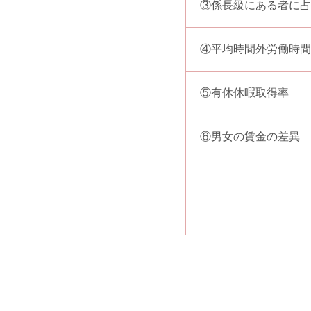
③係長級にある者に占
④平均時間外労働時間
⑤有休休暇取得率
⑥男女の賃金の差異