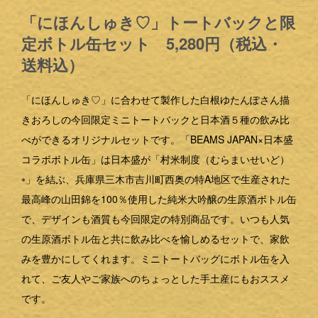
「にほんしゅき♡」トートバックと限
定ボトル缶セット 5,280円（税込・
送料込）
「にほんしゅき♡」に合わせて製作した白根ゆたんぽさん描
きおろしの今回限定ミニトートバックと日本酒５種の飲み比
べができるオリジナルセットです。「BEAMS JAPAN×日本盛
コラボボトル缶」は日本盛が「村米制度（むらまいせいど）
」を結ぶ、兵庫県三木市吉川町西奥の特A地区で生産された
※
最高峰の山田錦を100％使用した純米大吟醸の生原酒ボトル缶
で、デザインも酒質も今回限定の特別商品です。いつも人気
の生原酒ボトル缶と共に飲み比べを愉しめるセットで、家飲
みを豊かにしてくれます。ミニトートバッグにボトル缶を入
れて、ご友人やご家族へのちょっとした手土産にもおススメ
です。