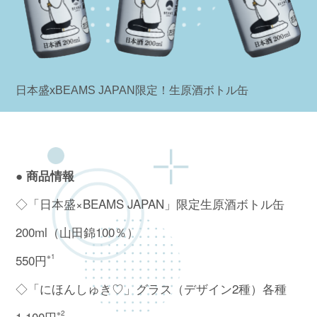
日本盛xBEAMS JAPAN限定！生原酒ボトル缶
● 商品情報
◇「日本盛×BEAMS JAPAN」限定生原酒ボトル缶
200ml（山田錦100％）
550円
※1
◇「にほんしゅき♡」グラス（デザイン2種）各種
1,100円
※2