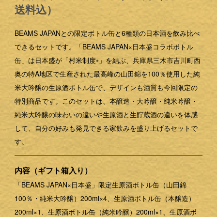
送料込）
BEAMS JAPANとの限定ボトル缶と6種類の日本酒を飲み比べ
できるセットです。「BEAMS JAPAN×日本盛コラボボトル
缶」は日本盛が「村米制度
」を結ぶ、兵庫県三木市吉川町西
※
奥の特A地区で生産された最高峰の山田錦を100％使用した純
米大吟醸の生原酒ボトル缶で、デザインも酒質も今回限定の
特別商品です。このセットは、本醸造・大吟醸・純米吟醸・
純米大吟醸の味わいの違いや生原酒と生貯蔵酒の違いを体感
して、自分の好みも発見できる家飲みを盛り上げるセットで
す。
内容（ギフト箱入り）
「BEAMS JAPAN×日本盛」限定生原酒ボトル缶（山田錦
100％・純米大吟醸）200ml×4、生原酒ボトル缶（本醸造）
200ml×1、生原酒ボトル缶（純米吟醸）200ml×1、生原酒ボ