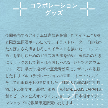
コラボレーション
グッズ
今回発売するアイテムは家飲みを愉しむアイテム全6種
と限定生原酒ボトル缶です。イラストレーター「白根ゆ
たんぽ」さん描きおろしのイラストを描いた「コップ
酒」を楽しむためのガラス製酒器を始め、家飲みのとき
にリラックスして着られるおしゃれなTシャツとスウェ
ット、石川県の“九谷焼”の窯元青郊窯にデザインを依頼
したトリプルコラボレーションの豆皿、トートバッグ、
そして山田錦を100％使用した、純米大吟醸の限定生原
酒ボトル缶です。新宿、渋谷、京都のBEAMS JAPAN店
舗とビームス公式オンラインショップ、日本盛オンライ
ンショップ
で数量限定販売いたします。
※