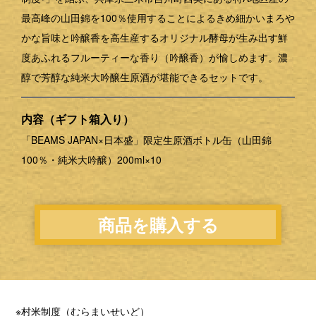
最高峰の山田錦を100％使用することによるきめ細かいまろや
かな旨味と吟醸香を高生産するオリジナル酵母が生み出す鮮
度あふれるフルーティーな香り（吟醸香）が愉しめます。濃
醇で芳醇な純米大吟醸生原酒が堪能できるセットです。
内容（ギフト箱入り）
「BEAMS JAPAN×日本盛」限定生原酒ボトル缶（山田錦
100％・純米大吟醸）200ml×10
商品を購入する
※村米制度（むらまいせいど）