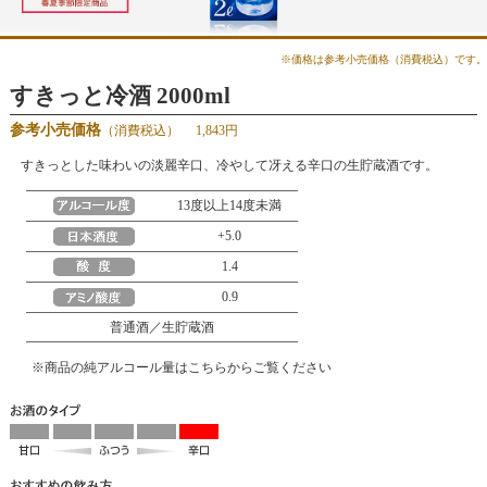
※価格は参考小売価格（消費税込）です。
すきっと冷酒 2000ml
参考小売価格
（消費税込）
1,843円
すきっとした味わいの淡麗辛口、冷やして冴える辛口の生貯蔵酒です。
13度以上14度未満
+5.0
1.4
0.9
普通酒／生貯蔵酒
※
商品の純アルコール量はこちらからご覧ください